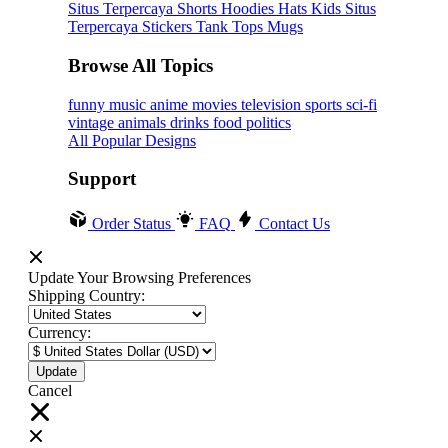
Situs Terpercaya
Shorts
Hoodies
Hats
Kids Situs
Terpercaya
Stickers
Tank Tops
Mugs
Browse All Topics
funny
music
anime
movies
television
sports
sci-fi
vintage
animals
drinks
food
politics
All Popular Designs
Support
Order Status
FAQ
Contact Us
Update Your Browsing Preferences
Shipping Country:
Currency:
Cancel