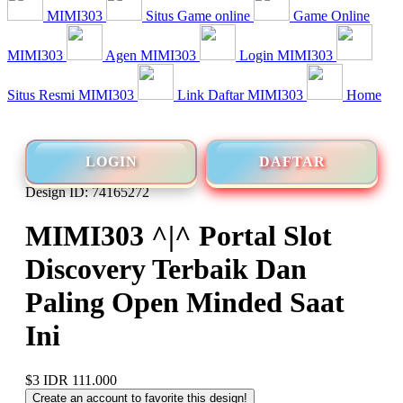
MIMI303
Situs Game online
Game Online
MIMI303
Agen MIMI303
Login MIMI303
Situs Resmi MIMI303
Link Daftar MIMI303
Home
LOGIN
DAFTAR
Design ID: 74165272
MIMI303 ^|^ Portal Slot
Discovery Terbaik Dan
Paling Open Minded Saat
Ini
$3
IDR 111.000
Create an account to favorite this design!