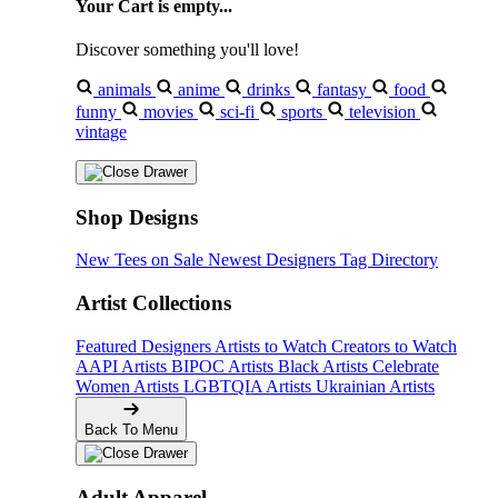
Your Cart is empty...
Discover something you'll love!
animals
anime
drinks
fantasy
food
funny
movies
sci-fi
sports
television
vintage
Shop Designs
New Tees on Sale
Newest Designers
Tag Directory
Artist Collections
Featured Designers
Artists to Watch
Creators to Watch
AAPI Artists
BIPOC Artists
Black Artists
Celebrate
Women Artists
LGBTQIA Artists
Ukrainian Artists
Back To Menu
Adult Apparel