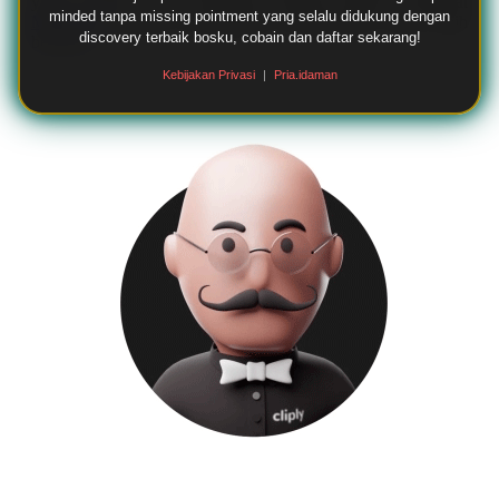
yang ringan, serta sentuhan hiburan digital membuat
minded tanpa missing pointment yang selalu didukung dengan
MIMI303
mampu menciptakan pengalaman yang lebih
discovery terbaik bosku, cobain dan daftar sekarang!
berkesan.
Kebijakan Privasi
|
Pria.idaman