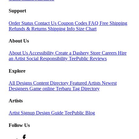
Support
Order Status
Contact Us
Coupon Codes
FAQ
Free Shipping
Refunds & Returns
Shipping Info
Size Chart
About Us
About Us
Accessibility
Create a Dashery Store
Careers
Hire
an Artist
Social Responsibility
TeePublic Reviews
Explore
All Designs
Content Directory
Featured Artists
Newest
Designers
Game online Terbaru
Tag Directory
Artists
Artist Signup
Design Guide
TeePublic Blog
Follow Us