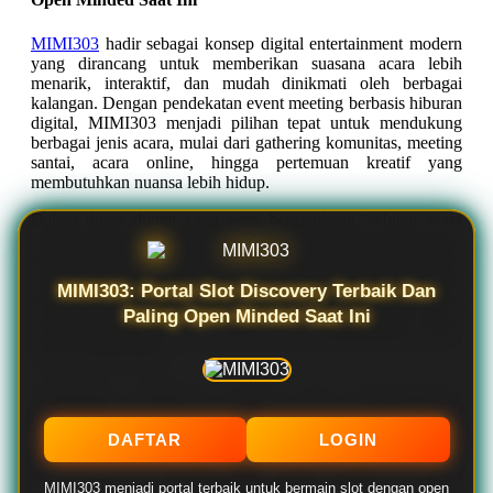
MIMI303
hadir sebagai konsep digital entertainment modern
yang dirancang untuk memberikan suasana acara lebih
menarik, interaktif, dan mudah dinikmati oleh berbagai
kalangan. Dengan pendekatan event meeting berbasis hiburan
digital, MIMI303 menjadi pilihan tepat untuk mendukung
berbagai jenis acara, mulai dari gathering komunitas, meeting
santai, acara online, hingga pertemuan kreatif yang
membutuhkan nuansa lebih hidup.
Dalam dunia digital yang terus berkembang, sebuah acara
tidak lagi hanya membutuhkan tempat berkumpul, tetapi juga
pengalaman yang mampu membuat peserta merasa nyaman
dan terlibat. MIMI303 memahami kebutuhan tersebut dengan
MIMI303: Portal Slot Discovery Terbaik Dan
menghadirkan konsep hiburan yang fleksibel, modern, dan
Paling Open Minded Saat Ini
sesuai dengan gaya acara masa kini. Setiap elemen dibuat
agar suasana terasa lebih meriah tanpa menghilangkan kesan
rapi dan profesional.
Keunggulan MIMI303 terletak pada kemampuannya
menghadirkan nuansa event meeting yang tidak monoton.
Konsep ini cocok digunakan untuk acara formal maupun
DAFTAR
LOGIN
santai, karena dapat disesuaikan dengan kebutuhan peserta
dan tema acara. Tampilan visual yang menarik, alur acara
MIMI303 menjadi portal terbaik untuk bermain slot dengan open